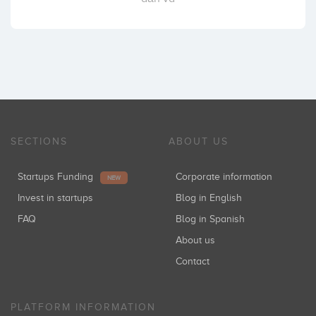
SECTIONS
ABOUT US
Startups Funding
Corporate information
NEW
Invest in startups
Blog in English
FAQ
Blog in Spanish
About us
Contact
PLATFORM INFORMATION