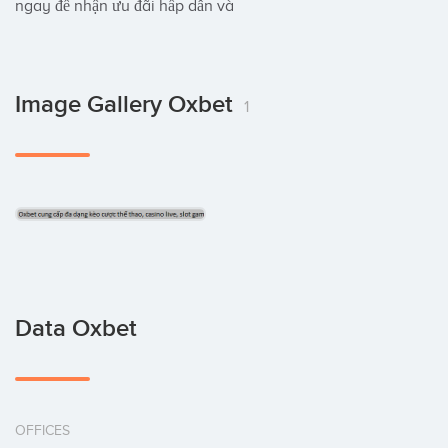
ngay để nhận ưu đãi hấp dẫn và
Image Gallery Oxbet
1
Data Oxbet
OFFICES