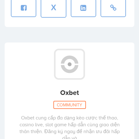
X
Oxbet
COMMUNITY
Oxbet cung cấp đa dạng kèo cược thể thao,
casino live, slot game hấp dẫn cùng giao diện
thân thiện. Đăng ký ngay để nhận ưu đãi hấp
dẫn và