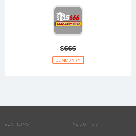
S666
COMMUNITY
SECTIONS
ABOUT US