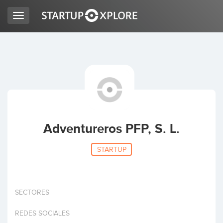
Toggle
navigation
LOOKING FOR FUNDING?
REGISTER
ACCESS
Adventureros PFP, S. L.
STARTUP
SECTORES
Home
REDES SOCIALES