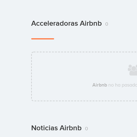
Acceleradoras Airbnb
0
Airbnb
no ha pasado
Noticias Airbnb
0