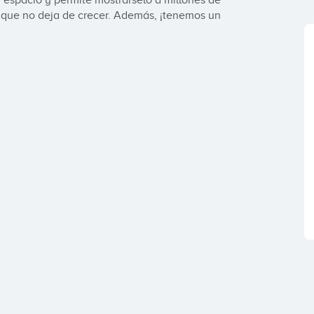
 espacio y permite mostrárselo a millones de 
ue no deja de crecer. Además, ¡tenemos un 