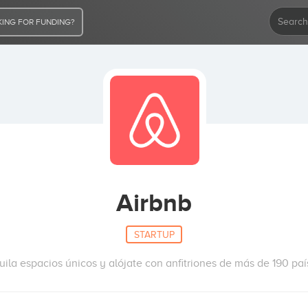
ING FOR FUNDING?
Airbnb
STARTUP
uila espacios únicos y alójate con anfitriones de más de 190 paí