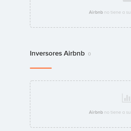
Airbnb
no tiene a s
Inversores Airbnb
0
Airbnb
no tiene a s