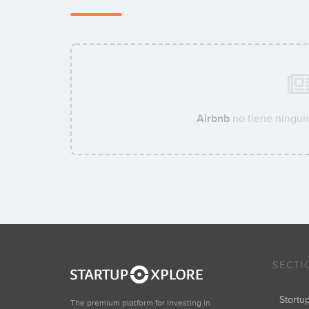
Airbnb
no tiene ninguna
SECTI
Start
The premium platform for investing in