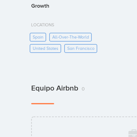
Growth
LOCATIONS
Spain
All-Over-The-World
United States
San Francisco
Equipo Airbnb
0