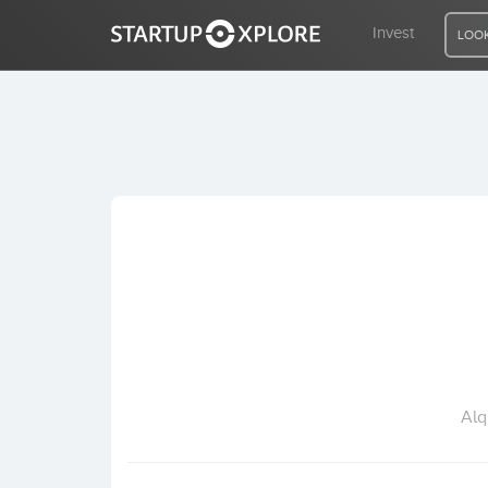
Invest
LOOK
LOOKING FOR FUNDING?
REGISTER
ACCESS
Home
Invest
Alq