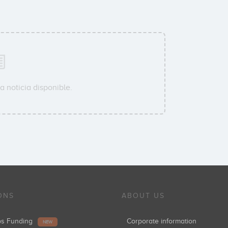
 noticia disponible.
ONS
ABOUT US
ups Funding
Corporate information
NEW