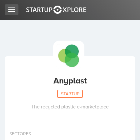
Toggle
navigation
LOOKING FOR FUNDING?
REGISTER
ACCESS
Anyplast
STARTUP
The recycled plastic e-marketplace
Home
SECTORES