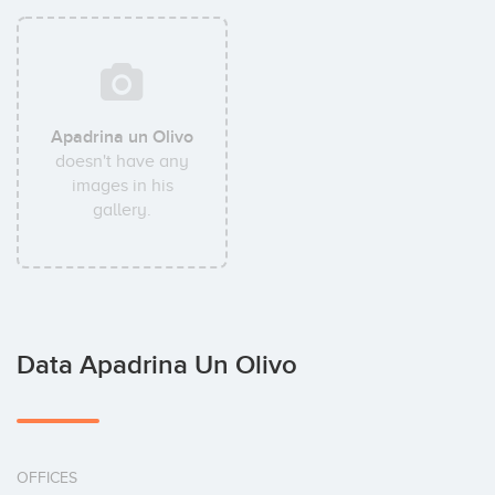
Apadrina un Olivo
doesn't have any
images in his
gallery.
Data Apadrina Un Olivo
OFFICES