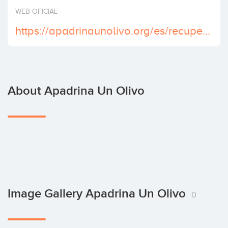
Invest
WEB OFICIAL
https://apadrinaunolivo.org/es/recuperacion-del-olivar/?gclid=CjwKEAjw-_e7BRDs97mdpJzXwh0SJABSdUH0CaWuAgsZviFpsqTzE_baqRaXJU2J_EaYP3IaLEc3UhoC2f7w_wcB
About Apadrina Un Olivo
Image Gallery Apadrina Un Olivo
0