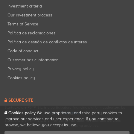
Investment criteria
Our investment process
Terms of Service
Política de reclamaciones
Política de gestión de conflictos de interés
Code of conduct
Customer basic information
Privacy policy
Cookies policy
SECURE SITE
Startupxplore PSFP, S.L. is a participatory financing platform authorized by
Cookies policy
CNMV (Registration No. 18).
View official registry
.
We use proprietary and third-party cookies to
improve our services and user experience. If you continue to
Startupxplore PSFP, S.L. is a Provider of Participative Financing Services
browse, we believe you accept its use.
registered with CNMV for participatory financing activities.