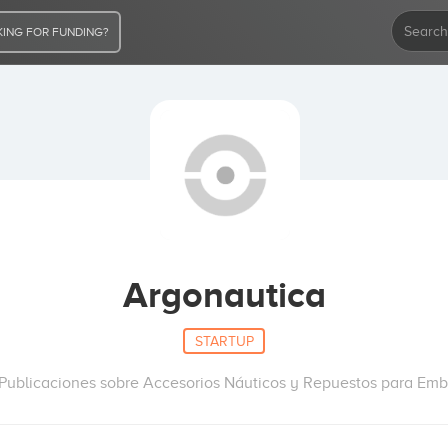
ING FOR FUNDING?
Argonautica
STARTUP
 Publicaciones sobre Accesorios Náuticos y Repuestos para Em