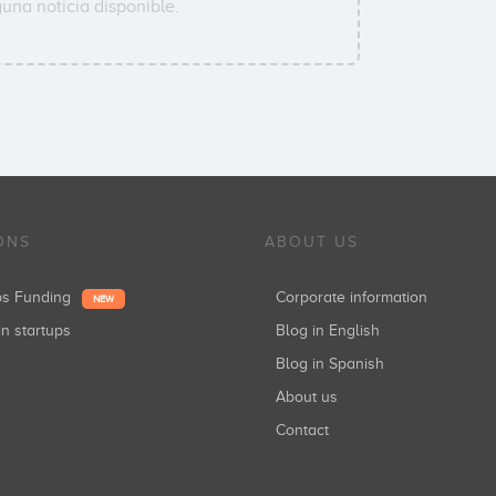
una noticia disponible.
ONS
ABOUT US
ups Funding
Corporate information
NEW
in startups
Blog in English
Blog in Spanish
About us
Contact