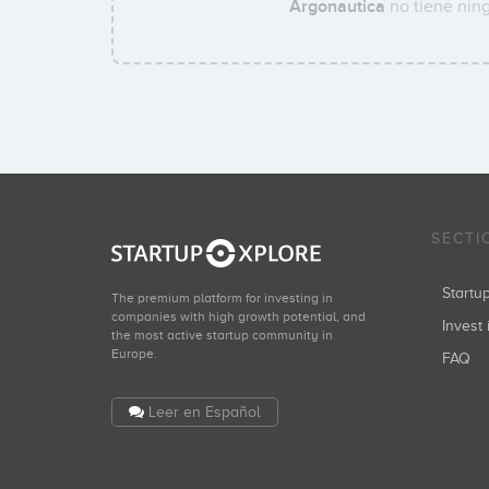
Argonautica
no tiene ning
SECTI
Start
The premium platform for investing in
companies with high growth potential, and
Invest 
the most active startup community in
Europe.
FAQ
Leer en Español