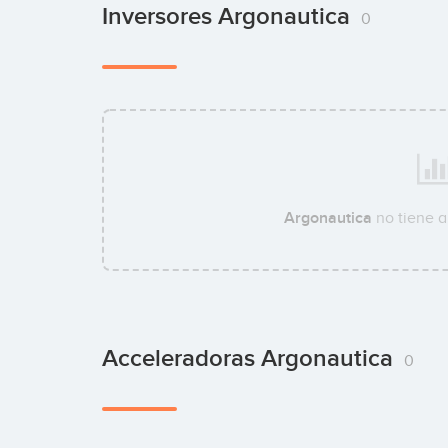
Inversores Argonautica
0
Argonautica
no tiene a
Acceleradoras Argonautica
0