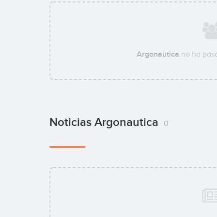
Argonautica
no ha pasa
Noticias Argonautica
0