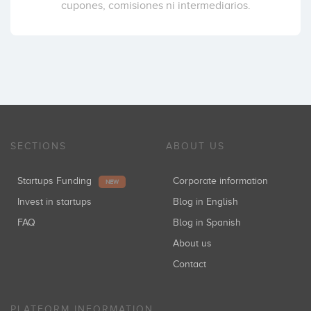
cupones, comisiones ni intermediarios.
SECTIONS
ABOUT US
Startups Funding
Corporate information
NEW
Invest in startups
Blog in English
FAQ
Blog in Spanish
About us
Contact
PLATFORM INFORMATION