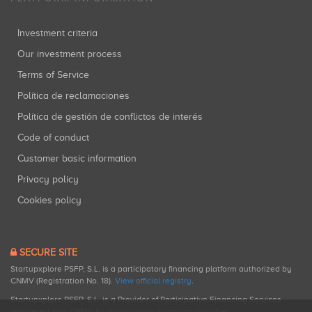
Investment criteria
Our investment process
Terms of Service
Política de reclamaciones
Política de gestión de conflictos de interés
Code of conduct
Customer basic information
Privacy policy
Cookies policy
SECURE SITE
Startupxplore PSFP, S.L. is a participatory financing platform authorized by
CNMV (Registration No. 18).
View official registry
.
Startupxplore PSFP, S.L. is a Provider of Participative Financing Services
registered with CNMV for participatory financing activities.