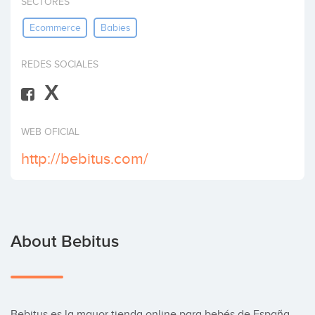
SECTORES
Invest
Ecommerce
Babies
REDES SOCIALES
X
WEB OFICIAL
http://bebitus.com/
About Bebitus
Bebitus es la mayor tienda online para bebés de España 