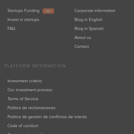
Startups Funding
Corporate information
NEW
Invest in startups
Blog in English
FAQ
Blog in Spanish
About us
Contact
PLATFORM INFORMATION
Investment criteria
Our investment process
Terms of Service
Política de reclamaciones
Política de gestión de conflictos de interés
Code of conduct