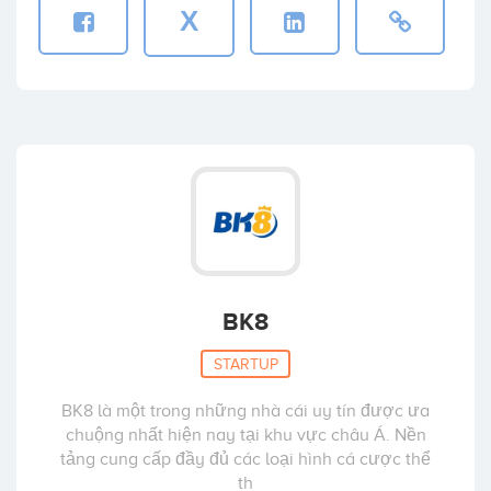
X
BK8
STARTUP
BK8 là một trong những nhà cái uy tín được ưa
chuộng nhất hiện nay tại khu vực châu Á. Nền
tảng cung cấp đầy đủ các loại hình cá cược thể
th