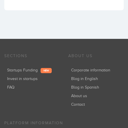
SECTIONS
ABOUT US
Startups Funding
Corporate information
NEW
Invest in startups
Blog in English
FAQ
Blog in Spanish
About us
Contact
PLATFORM INFORMATION