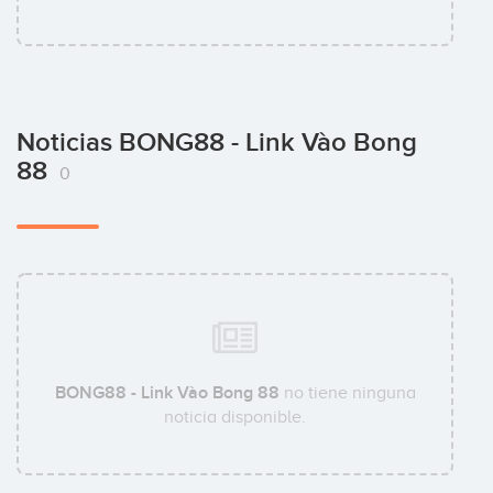
Noticias BONG88 - Link Vào Bong
88
0
BONG88 - Link Vào Bong 88
no tiene ninguna
noticia disponible.