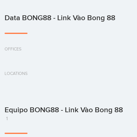
Data BONG88 - Link Vào Bong 88
OFFICES
LOCATIONS
Equipo BONG88 - Link Vào Bong 88
1