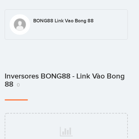
BONG88 Link Vao Bong 88
Inversores BONG88 - Link Vào Bong
88
0