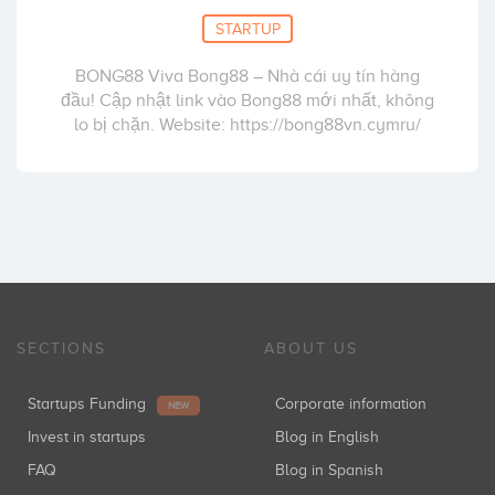
STARTUP
BONG88 Viva Bong88 – Nhà cái uy tín hàng
đầu! Cập nhật link vào Bong88 mới nhất, không
lo bị chặn. Website: https://bong88vn.cymru/
SECTIONS
ABOUT US
Startups Funding
Corporate information
NEW
Invest in startups
Blog in English
FAQ
Blog in Spanish