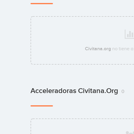
Civitana.org
no tiene a
Acceleradoras Civitana.org
0