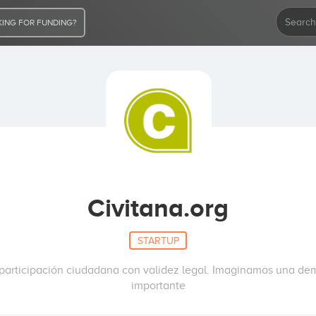
ING FOR FUNDING?
Civitana.org
STARTUP
 participación ciudadana con validez legal. Imaginamos una de
importante