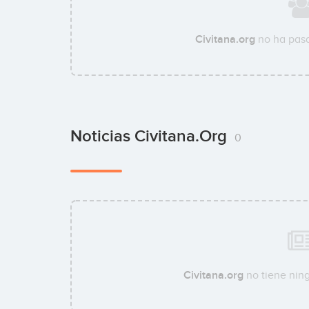
Civitana.org
no ha pasa
Noticias Civitana.org
0
Civitana.org
no tiene ning