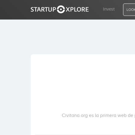
Invest
LOOK
LOOKING FOR FUNDING?
REGISTER
ACCESS
Home
Invest
Civitana.org es la primera web de