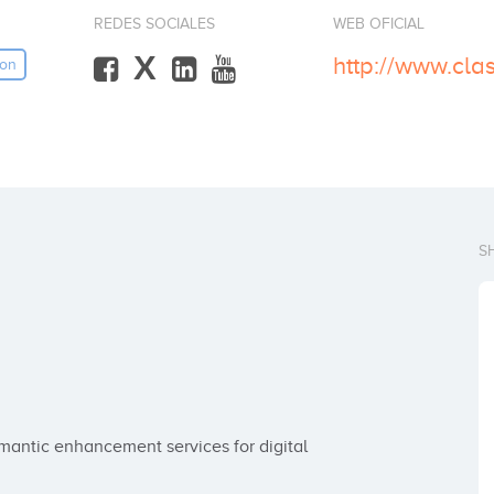
REDES SOCIALES
WEB OFICIAL
X
ion
S
mantic enhancement services for digital 