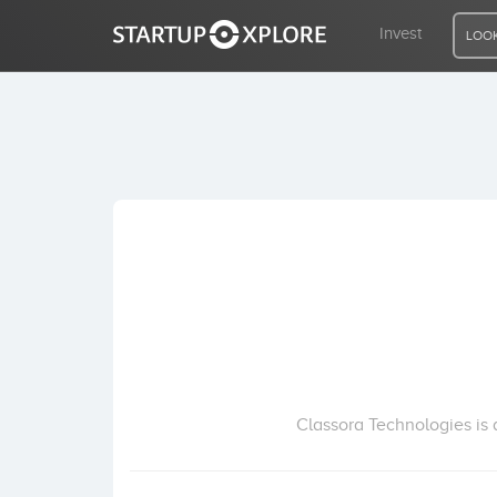
Invest
LOOK
LOOKING FOR FUNDING?
REGISTER
ACCESS
Home
Invest
Classora Technologies is 