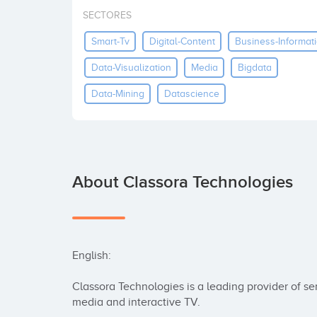
SECTORES
Smart-Tv
Digital-Content
Business-Informat
Data-Visualization
Media
Bigdata
Data-Mining
Datascience
About Classora Technologies
English: 

Classora Technologies is a leading provider of se
media and interactive TV.
