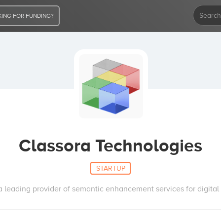
ING FOR FUNDING?
Classora Technologies
STARTUP
a leading provider of semantic enhancement services for digital