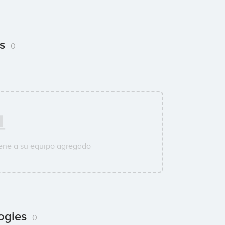
es
0
ene a su equipo agregado
logies
0