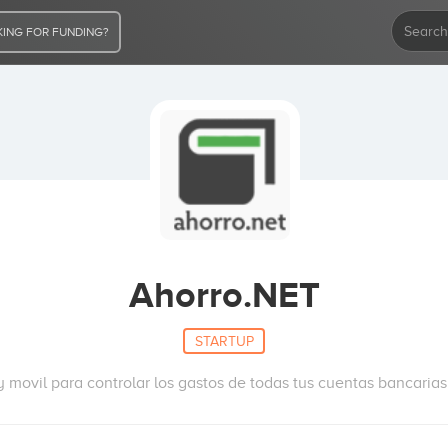
ING FOR FUNDING?
Ahorro.NET
STARTUP
 movil para controlar los gastos de todas tus cuentas bancarias