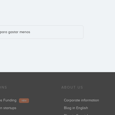
 para gastar menos
ONS
ABOUT US
ups Funding
Corporate information
NEW
in startups
Blog in English