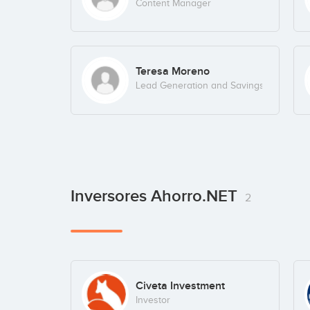
Content Manager
Teresa Moreno
Lead Generation and Savings specialist
Inversores Ahorro.NET
2
Civeta Investment
Investor