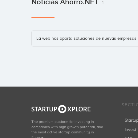
Noticias Ahorro.NET
1
La web nos aporta soluciones de nuevas empresas
SECTI
Start
The premium platform for investing in
companies with high growth potential, and
Invest 
the most active startup community in
Europe.