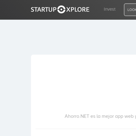
Invest
LOOK
LOOKING FOR FUNDING?
REGISTER
ACCESS
Home
Invest
Ahorro.NET es la mejor app web y