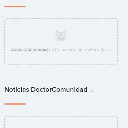
DoctorComunidad
no ha pasado por aceleradoras
Noticias DoctorComunidad
0