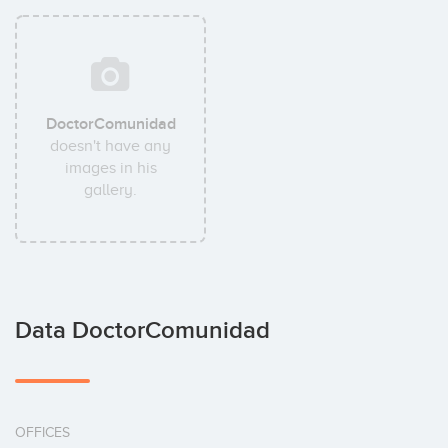
DoctorComunidad
doesn't have any
images in his
gallery.
Data DoctorComunidad
OFFICES