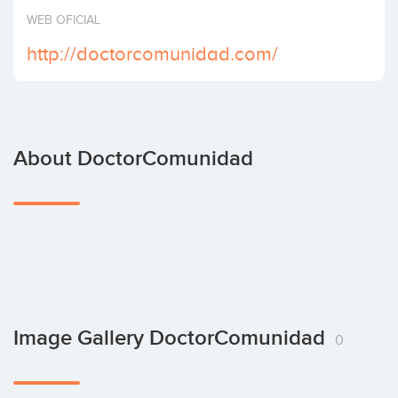
Invest
WEB OFICIAL
http://doctorcomunidad.com/
About DoctorComunidad
Image Gallery DoctorComunidad
0