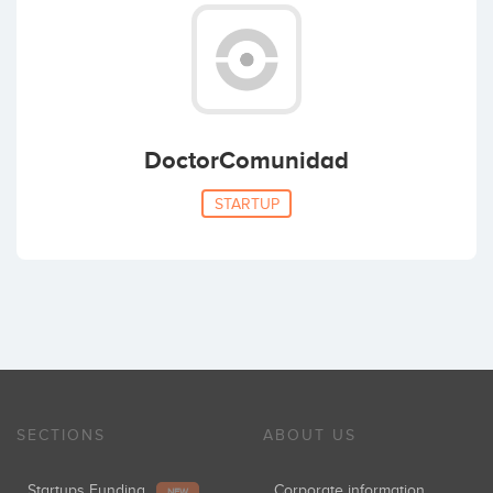
DoctorComunidad
STARTUP
SECTIONS
ABOUT US
Startups Funding
Corporate information
NEW