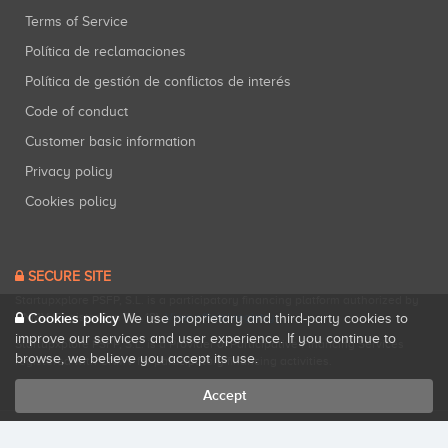
Terms of Service
Política de reclamaciones
Política de gestión de conflictos de interés
Code of conduct
Customer basic information
Privacy policy
Cookies policy
SECURE SITE
Startupxplore PSFP, S.L. is a participatory financing platform authorized by
Cookies policy
CNMV (Registration No. 18).
View official registry
.
We use proprietary and third-party cookies to
improve our services and user experience. If you continue to
Startupxplore PSFP, S.L. is a Provider of Participative Financing Services
browse, we believe you accept its use.
registered with CNMV for participatory financing activities.
Accept
All rights reserved. Startupxplore ® {0}.