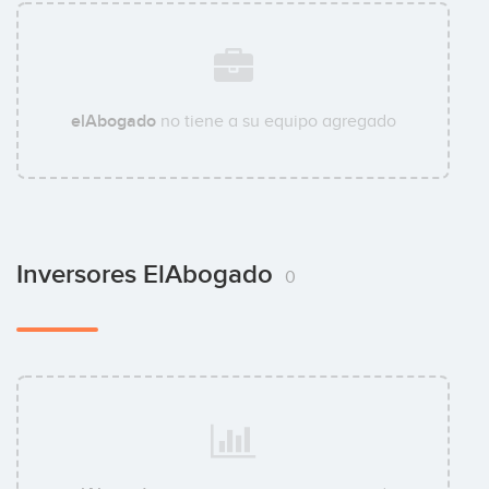
elAbogado
no tiene a su equipo agregado
Inversores ElAbogado
0