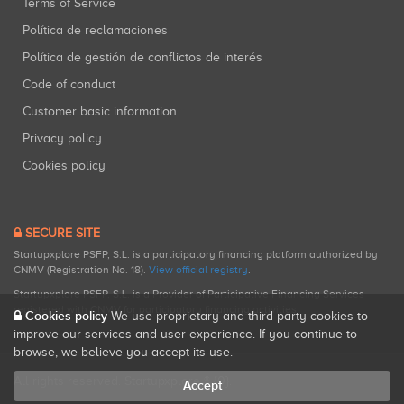
Terms of Service
Política de reclamaciones
Política de gestión de conflictos de interés
Code of conduct
Customer basic information
Privacy policy
Cookies policy
SECURE SITE
Startupxplore PSFP, S.L. is a participatory financing platform authorized by
CNMV (Registration No. 18).
View official registry
.
Startupxplore PSFP, S.L. is a Provider of Participative Financing Services
registered with CNMV for participatory financing activities.
Cookies policy
We use proprietary and third-party cookies to
improve our services and user experience. If you continue to
browse, we believe you accept its use.
All rights reserved. Startupxplore ® {0}.
Accept