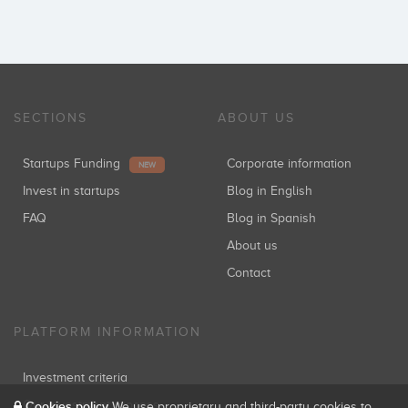
SECTIONS
ABOUT US
Startups Funding
Corporate information
NEW
Invest in startups
Blog in English
FAQ
Blog in Spanish
About us
Contact
PLATFORM INFORMATION
Investment criteria
Our investment process
Cookies policy
We use proprietary and third-party cookies to