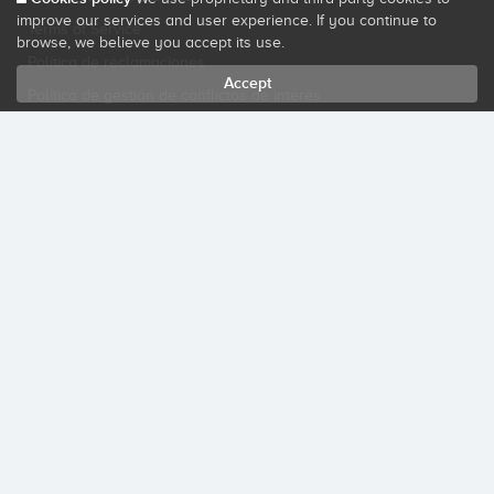
improve our services and user experience. If you continue to
Terms of Service
browse, we believe you accept its use.
Política de reclamaciones
Accept
Política de gestión de conflictos de interés
Code of conduct
Customer basic information
Privacy policy
Cookies policy
SECURE SITE
Startupxplore PSFP, S.L. is a participatory financing platform authorized by
CNMV (Registration No. 18).
View official registry
.
Startupxplore PSFP, S.L. is a Provider of Participative Financing Services
registered with CNMV for participatory financing activities.
All rights reserved. Startupxplore ® {0}.