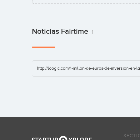
Noticias Fairtime
1
http://loogic.com/1-millon-de-euros-de-inversion-en-la-
SECTI