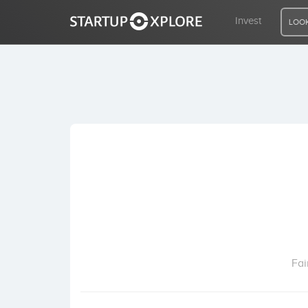
Invest
LOOK
LOOKING FOR FUNDING?
REGISTER
ACCESS
Home
Invest
Fai