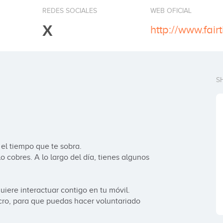
REDES SOCIALES
WEB OFICIAL
X
http://www.fai
S
el tiempo que te sobra. 

 cobres. A lo largo del día, tienes algunos 
uiere interactuar contigo en tu móvil.

cro, para que puedas hacer voluntariado 