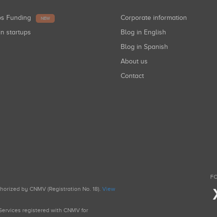
ups Funding
Corporate information
NEW
in startups
Blog in English
Blog in Spanish
About us
Contact
FO
uthorized by CNMV (Registration No. 18).
View
g Services registered with CNMV for