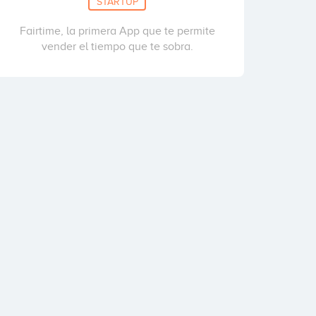
STARTUP
Fairtime, la primera App que te permite
vender el tiempo que te sobra.