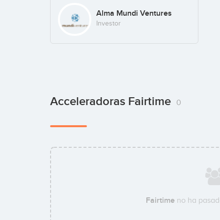
Alma Mundi Ventures
Investor
Acceleradoras Fairtime
0
Fairtime
no ha pasado