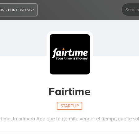
ING FOR FUNDING?
Fairtime
STARTUP
rtime, la primera App que te permite vender el tiempo que te so