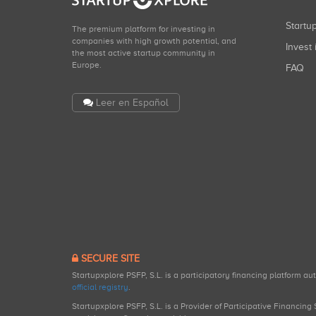
Start
The premium platform for investing in
companies with high growth potential, and
Invest 
the most active startup community in
Europe.
FAQ
Leer en Español
SECURE SITE
Startupxplore PSFP, S.L. is a participatory financing platform a
official registry
.
Startupxplore PSFP, S.L. is a Provider of Participative Financin