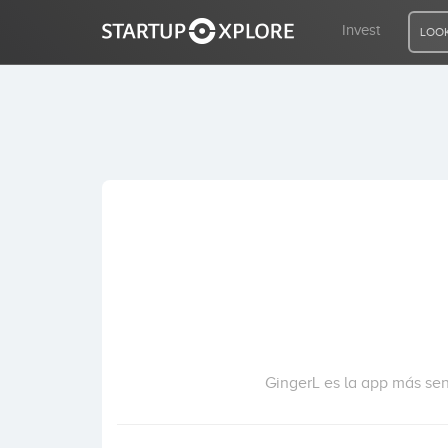
Invest
LOOK
LOOKING FOR FUNDING?
REGISTER
ACCESS
Home
Invest
GingerL es la app más senc