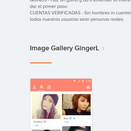
GUIÑOS - Haz un guiño y da a entender tu interés
dar el primer paso.

CUENTAS VERIFICADAS - Sin hombres ni cuentas 
todas nuestras usuarias sean personas reales.
Image Gallery GingerL
1