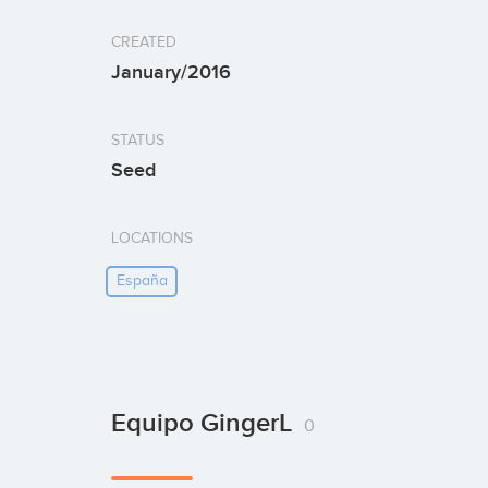
CREATED
January/2016
STATUS
Seed
LOCATIONS
España
Equipo GingerL
0