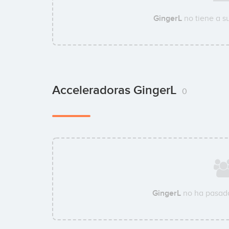
GingerL
no tiene a s
Acceleradoras GingerL
0
GingerL
no ha pasado