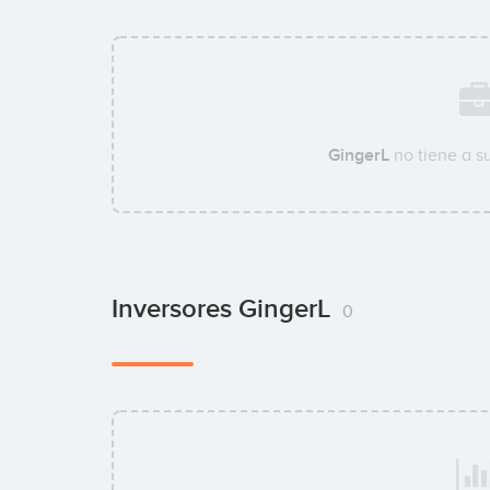
GingerL
no tiene a s
Inversores GingerL
0