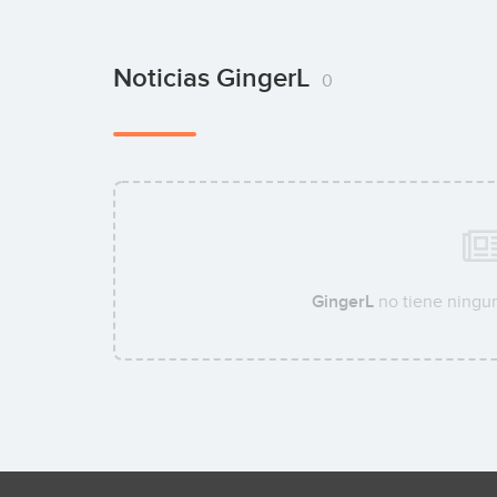
Noticias GingerL
0
GingerL
no tiene ningun