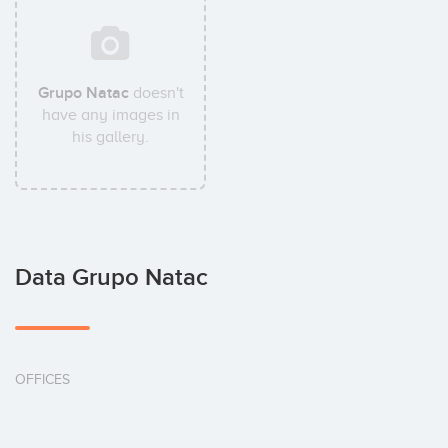
Grupo Natac
doesn't
have any images in
his gallery.
Data Grupo Natac
OFFICES