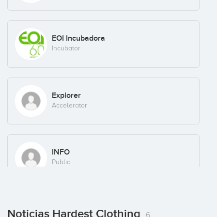
EOI Incubadora
Incubator
Explorer
Accelerator
INFO
Public
Noticias Hardest Clothing
6