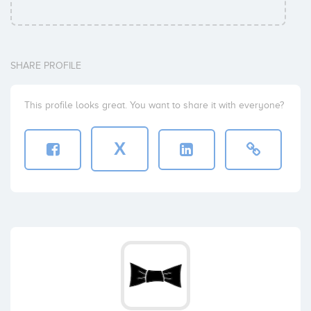
SHARE PROFILE
This profile looks great. You want to share it with everyone?
X