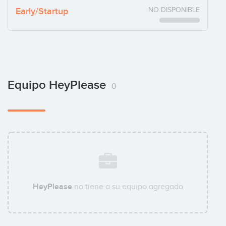
Early/Startup
NO DISPONIBLE
Equipo HeyPlease
0
HeyPlease
no tiene a su equipo agregado