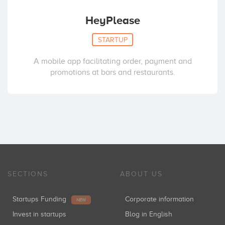
HeyPlease
STARTUP
A mobile app facilitating order, payment and
promotions at bars and restaurants.
SECTIONS
ABOUT US
Startups Funding
Corporate information
NEW
Invest in startups
Blog in English