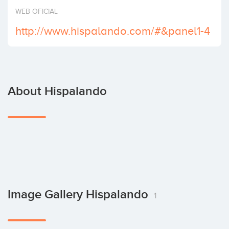
Invest
WEB OFICIAL
http://www.hispalando.com/#&panel1-4
About Hispalando
Image Gallery Hispalando
1