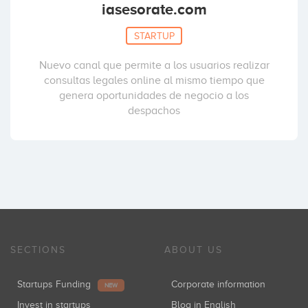
iasesorate.com
STARTUP
Nuevo canal que permite a los usuarios realizar
consultas legales online al mismo tiempo que
genera oportunidades de negocio a los
despachos
SECTIONS
ABOUT US
Startups Funding
Corporate information
NEW
Invest in startups
Blog in English