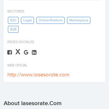
Invest
SECTORES
B2C
Legal
Online-Platform
Marketplace
B2B
REDES SOCIALES
X
WEB OFICIAL
http://www.iasesorate.com
About Iasesorate.com