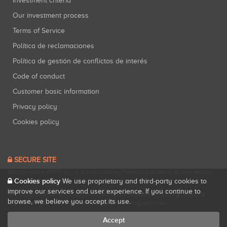
Investment criteria
Our investment process
Terms of Service
Política de reclamaciones
Política de gestión de conflictos de interés
Code of conduct
Customer basic information
Privacy policy
Cookies policy
SECURE SITE
Startupxplore PSFP, S.L. is a participatory financing platform authorized by
Cookies policy
CNMV (Registration No. 18).
View official registry
.
We use proprietary and third-party cookies to
improve our services and user experience. If you continue to
Startupxplore PSFP, S.L. is a Provider of Participative Financing Services
browse, we believe you accept its use.
registered with CNMV for participatory financing activities.
Accept