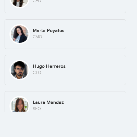
CEO
Marta Poyatos
CMO
Hugo Herreros
CTO
Laura Mendez
SEO