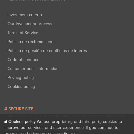
Investment criteria
Our investment process
Terms of Service
Política de reclamaciones
Política de gestión de conflictos de interés
Code of conduct
Customer basic information
Privacy policy
Cookies policy
SECURE SITE
Startupxplore PSFP, S.L. is a participatory financing platform authorized by
CNMV (Registration No. 18).
View official registry
.
Cookies policy
We use proprietary and third-party cookies to
improve our services and user experience. If you continue to
Startupxplore PSFP, S.L. is a Provider of Participative Financing Services
browse, we believe you accept its use.