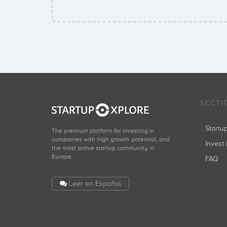
SECTI
Start
The premium platform for investing in
companies with high growth potential, and
Invest 
the most active startup community in
Europe.
FAQ
Leer en Español