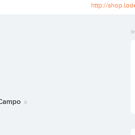
http://shop.l
S
l Campo
0