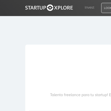
Invest
LOOK
LOOKING FOR FUNDING?
REGISTER
ACCESS
Home
Invest
Talento freelance para tu startup!