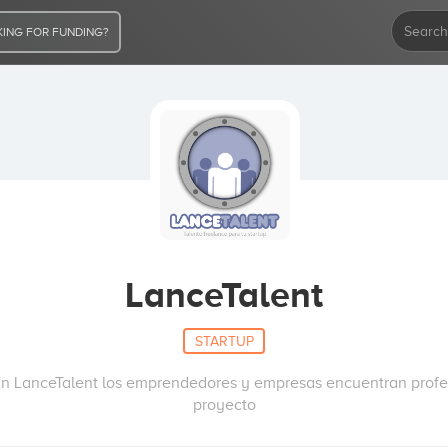
ING FOR FUNDING?
LanceTalent
STARTUP
 En LanceTalent los emprendedores y empresas encuentran profes
proyecto