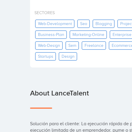
SECTORES
Web-Development
Seo
Blogging
Projec
Business-Plan
Marketing-Online
Enterprise
Web-Design
Sem
Freelance
Ecommerc
Startups
Design
About LanceTalent
Solución para el cliente: La ejecución rápida d
ejecución limitada de un emprendedor, pyme o st