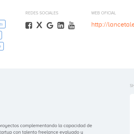
REDES SOCIALES
WEB OFICIAL
X
http://lanceta
ts
e
S
e proyectos complementando la capacidad de 
artup con talento freelance evaluado y 