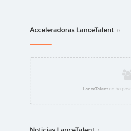
Acceleradoras LanceTalent
0
LanceTalent
no ha pasa
Noticias LanceTalent
1