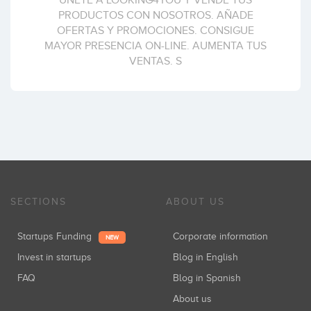
ÚNETE A LOOKING4YOU Y VENDE TUS
PRODUCTOS CON NOSOTROS. AÑADE
OFERTAS Y PROMOCIONES. CONSIGUE
MAYOR PRESENCIA ON-LINE. AUMENTA TUS
VENTAS. S
SECTIONS
ABOUT US
Startups Funding
Corporate information
NEW
Invest in startups
Blog in English
FAQ
Blog in Spanish
About us