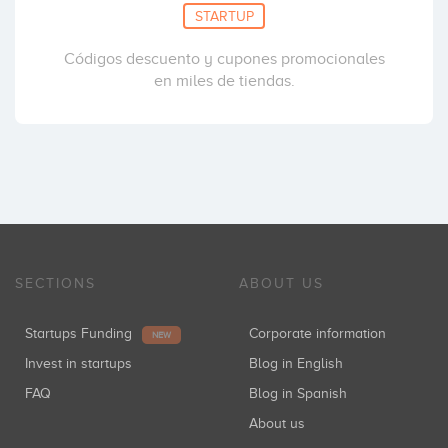
STARTUP
Códigos descuento y cupones promocionales
en miles de tiendas.
SECTIONS
ABOUT US
Startups Funding
Corporate information
NEW
Invest in startups
Blog in English
FAQ
Blog in Spanish
About us