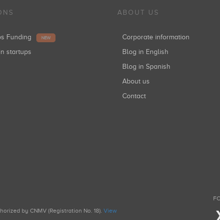
ONS
ABOUT US
ups Funding
Corporate information
NEW
in startups
Blog in English
Blog in Spanish
About us
Contact
FO
uthorized by CNMV (Registration No. 18).
View