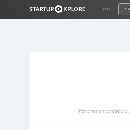
Invest
LOOK
LOOKING FOR FUNDING?
REGISTER
ACCESS
Home
Invest
Ponemos en contacto a lo