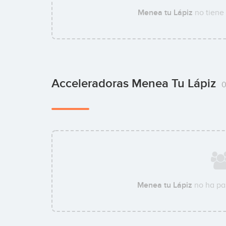
Menea tu Lápiz
no tiene
Acceleradoras Menea Tu Lápiz
Menea tu Lápiz
no ha pa