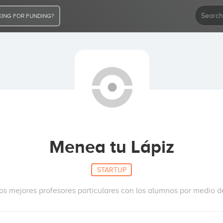
ING FOR FUNDING?
Menea tu Lápiz
STARTUP
s mejores profesores particulares con los alumnos por medio de