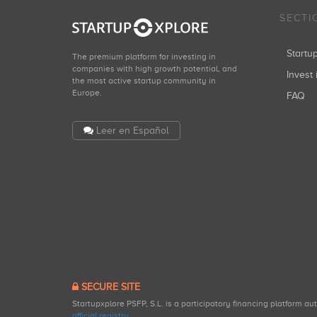
SECTI
Start
The premium platform for investing in
companies with high growth potential, and
Invest 
the most active startup community in
Europe.
FAQ
Leer en Español
SECURE SITE
Startupxplore PSFP, S.L. is a participatory financing platform a
official registry
.