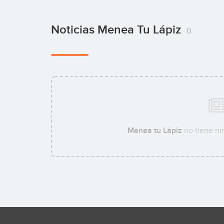
Noticias Menea Tu Lápiz
0
Menea tu Lápiz
no tiene ni