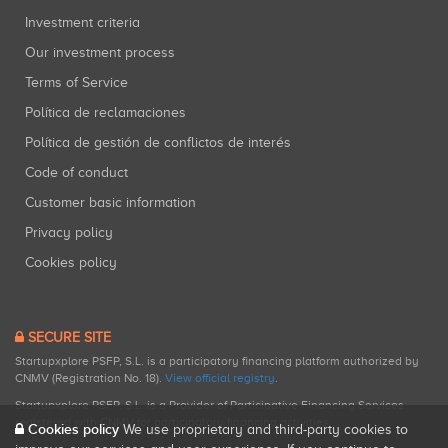
Investment criteria
Our investment process
Terms of Service
Política de reclamaciones
Política de gestión de conflictos de interés
Code of conduct
Customer basic information
Privacy policy
Cookies policy
SECURE SITE
Startupxplore PSFP, S.L. is a participatory financing platform authorized by
CNMV (Registration No. 18).
View official registry
.
Startupxplore PSFP, S.L. is a Provider of Participative Financing Services
registered with CNMV for participatory financing activities.
Cookies policy
We use proprietary and third-party cookies to