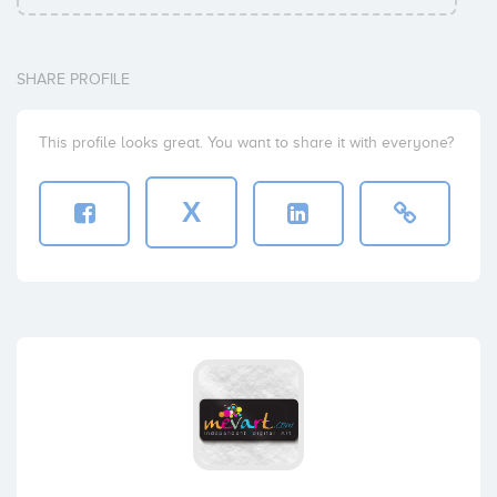
SHARE PROFILE
This profile looks great. You want to share it with everyone?
X