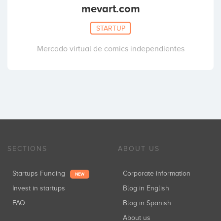
mevart.com
STARTUP
Mercado virtual de comics independientes
SECTIONS
ABOUT US
Startups Funding
Corporate information
NEW
Invest in startups
Blog in English
FAQ
Blog in Spanish
About us