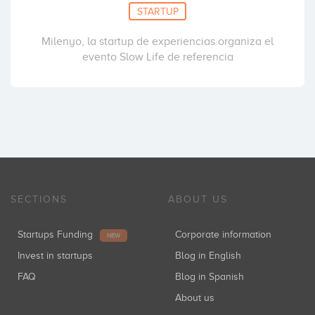
STARTUP
Milenyo, la startup de experiencias organiza el
evento Slow Life de referencia
SECTIONS
ABOUT US
Startups Funding
Corporate information
NEW
Invest in startups
Blog in English
FAQ
Blog in Spanish
About us