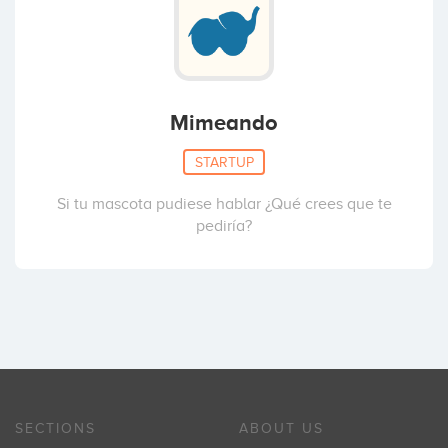
Mimeando
STARTUP
Si tu mascota pudiese hablar ¿Qué crees que te
pediría?
SECTIONS
ABOUT US