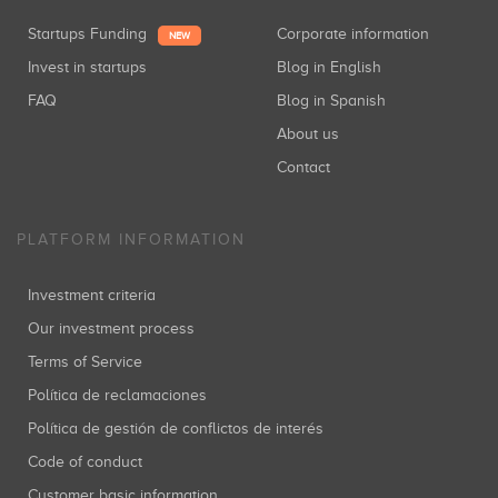
Startups Funding
Corporate information
NEW
Invest in startups
Blog in English
FAQ
Blog in Spanish
About us
Contact
PLATFORM INFORMATION
Investment criteria
Our investment process
Terms of Service
Política de reclamaciones
Política de gestión de conflictos de interés
Code of conduct
Customer basic information