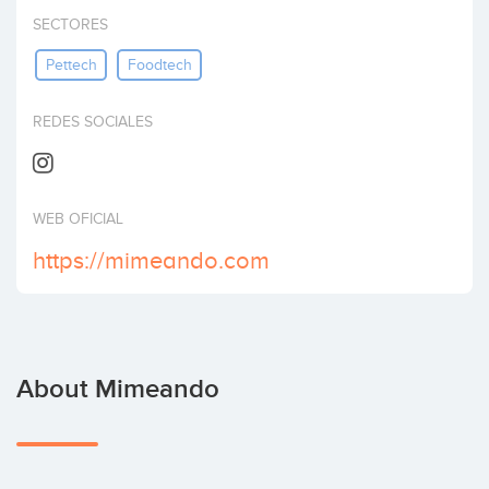
Invest
SECTORES
Pettech
Foodtech
REDES SOCIALES
WEB OFICIAL
https://mimeando.com
About Mimeando