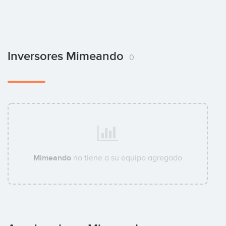
Inversores Mimeando
0
Mimeando
no tiene a su equipo agregado