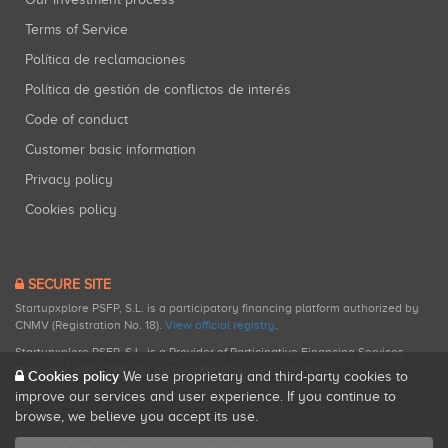
Terms of Service
Política de reclamaciones
Política de gestión de conflictos de interés
Code of conduct
Customer basic information
Privacy policy
Cookies policy
SECURE SITE
Startupxplore PSFP, S.L. is a participatory financing platform authorized by
CNMV (Registration No. 18).
View official registry
.
Startupxplore PSFP, S.L. is a Provider of Participative Financing Services
registered with CNMV for participatory financing activities.
Cookies policy
We use proprietary and third-party cookies to
improve our services and user experience. If you continue to
browse, we believe you accept its use.