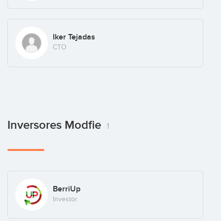
Iker Tejadas
CTO
Inversores Modfie
1
BerriUp
Investor