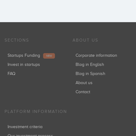
SECTIONS
ABOUT US
Startups Funding
Corporate information
NEW
Invest in startups
Blog in English
FAQ
Blog in Spanish
About us
Contact
PLATFORM INFORMATION
Investment criteria
Our investment process