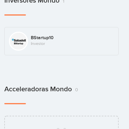
Inversores Mondo
1
BStartup10
Investor
Acceleradoras Mondo
0