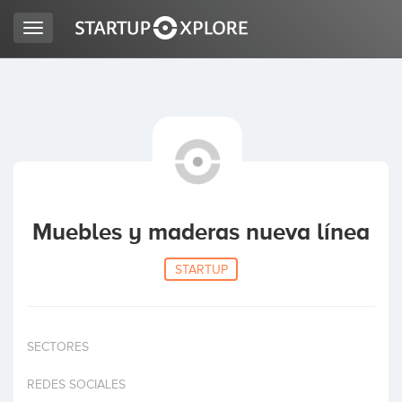
Toggle
navigation
LOOKING FOR FUNDING?
REGISTER
ACCESS
Muebles y maderas nueva línea
STARTUP
SECTORES
Home
REDES SOCIALES