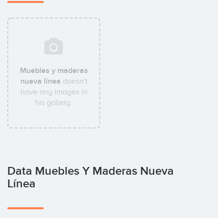
Muebles y maderas
nueva línea
doesn't
have any images in
his gallery.
Data Muebles Y Maderas Nueva
Línea