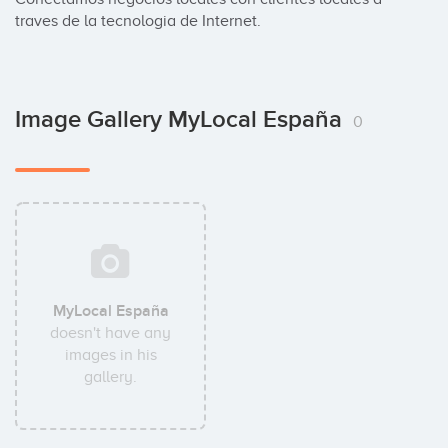
traves de la tecnologia de Internet.
Image Gallery MyLocal España
0
MyLocal España
doesn't have any
images in his
gallery.