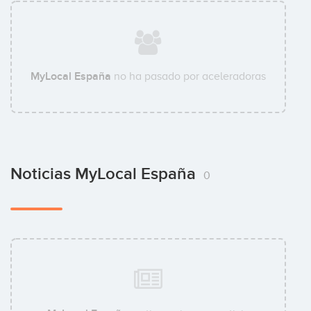
MyLocal España
no ha pasado por aceleradoras
Noticias MyLocal España
0