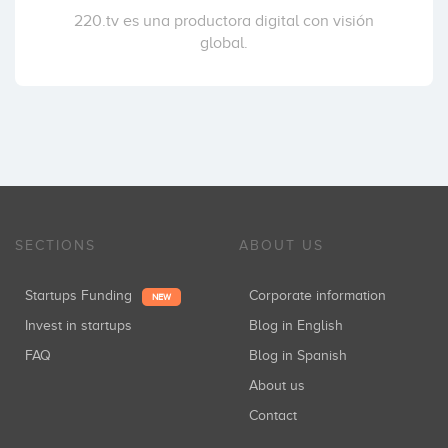
220.tv es una productora digital con visión
global.
SECTIONS
ABOUT US
Startups Funding
Corporate information
NEW
Invest in startups
Blog in English
FAQ
Blog in Spanish
About us
Contact