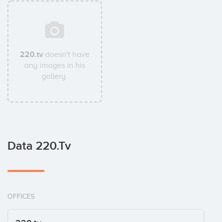
220.tv
doesn't have
any images in his
gallery.
Data 220.tv
OFFICES