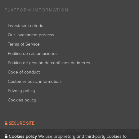
PLATFORM INFORMATION
Investment criteria
Our investment process
Terms of Service
Política de reclamaciones
Política de gestión de conflictos de interés
Code of conduct
Customer basic information
Privacy policy
Cookies policy
SECURE SITE
Startupxplore PSFP, S.L. is a participatory financing platform authorized by
CNMV (Registration No. 18).
View official registry
.
Cookies policy
We use proprietary and third-party cookies to