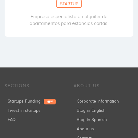
STARTUP
Empresa especialista en alquiler de
apartamentos para estancias cortas.
SECTIONS
ABOUT US
Startups Funding
Corporate information
NEW
Invest in startups
Blog in English
FAQ
Blog in Spanish
About us