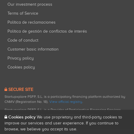
Our investment process
Terms of Service
Política de reclamaciones
Política de gestión de conflictos de interés
Code of conduct
Customer basic information
Privacy policy
Cookies policy
SECURE SITE
Startupxplore PSFP, S.L. is a participatory financing platform authorized by
CNMV (Registration No. 18).
View official registry
.
Startupxplore PSFP, S.L. is a Provider of Participative Financing Services
registered with CNMV for participatory financing activities.
Cookies policy
We use proprietary and third-party cookies to
improve our services and user experience. If you continue to
browse, we believe you accept its use.