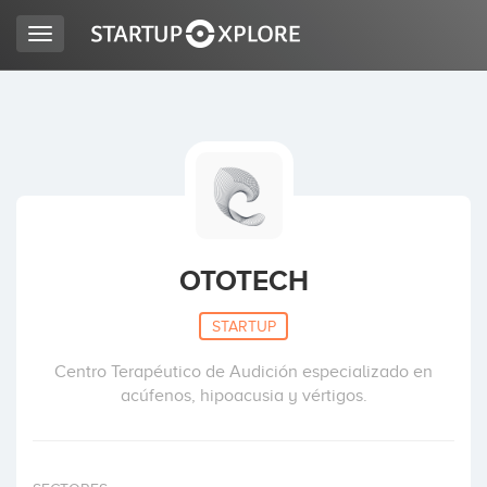
Toggle
navigation
LOOKING FOR FUNDING?
REGISTER
ACCESS
OTOTECH
STARTUP
Centro Terapéutico de Audición especializado en
acúfenos, hipoacusia y vértigos.
Home