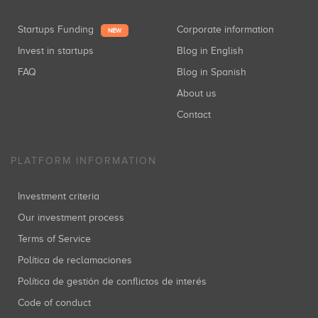
Startups Funding
Corporate information
NEW
Invest in startups
Blog in English
FAQ
Blog in Spanish
About us
Contact
PLATFORM INFORMATION
Investment criteria
Our investment process
Terms of Service
Política de reclamaciones
Política de gestión de conflictos de interés
Code of conduct