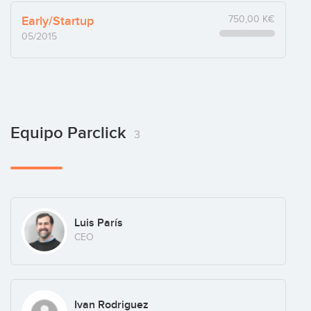
Early/Startup
750,00 K€
05/2015
Equipo Parclick
3
Luis París
CEO
Ivan Rodriguez