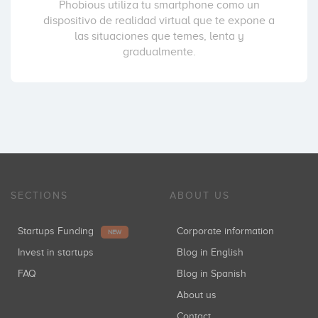
Phobious utiliza tu smartphone como un
dispositivo de realidad virtual que te expone a
las situaciones que temes, lenta y
gradualmente.
SECTIONS
ABOUT US
Startups Funding
Corporate information
NEW
Invest in startups
Blog in English
FAQ
Blog in Spanish
About us
Contact