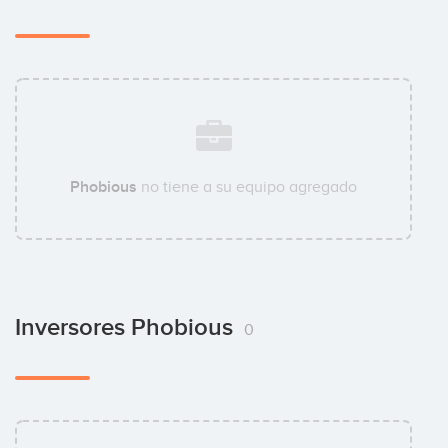
Phobious
no tiene a su equipo agregado
Inversores Phobious
0