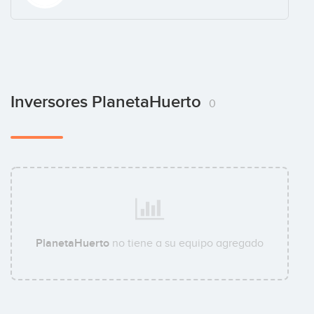
Inversores PlanetaHuerto
0
PlanetaHuerto
no tiene a su equipo agregado