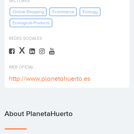
SECTORES
Invest
Online-Shopping
Ecommerce
Ecology
Ecological-Products
REDES SOCIALES
X
WEB OFICIAL
http://www.planetahuerto.es
About PlanetaHuerto