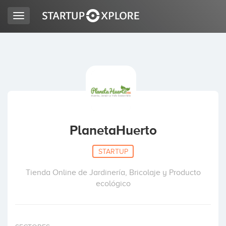
Toggle
navigation
LOOKING FOR FUNDING?
REGISTER
ACCESS
PlanetaHuerto
STARTUP
Tienda Online de Jardinería, Bricolaje y Producto
ecológico
Home