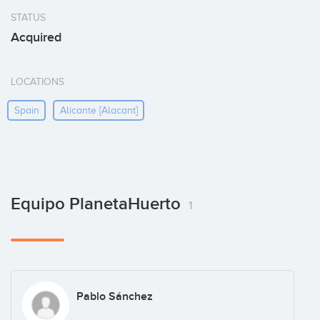
STATUS
Acquired
LOCATIONS
Spain
Alicante [alacant]
Equipo PlanetaHuerto
1
Pablo Sánchez