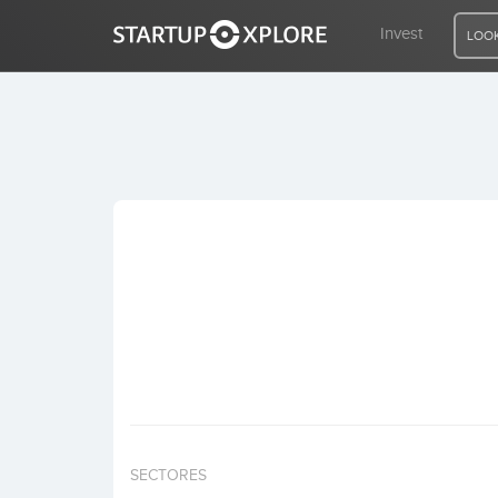
Invest
LOOK
LOOKING FOR FUNDING?
REGISTER
ACCESS
Home
Invest
SECTORES