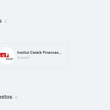
os
2
Institut Català Finances (ICF)
Investor
estos
0