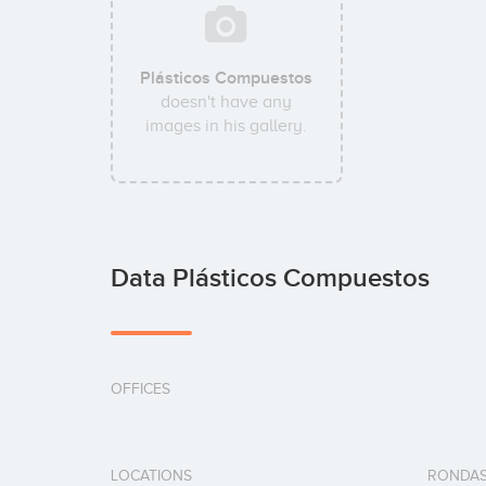
Plásticos Compuestos
doesn't have any
images in his gallery.
Data Plásticos Compuestos
OFFICES
LOCATIONS
RONDAS