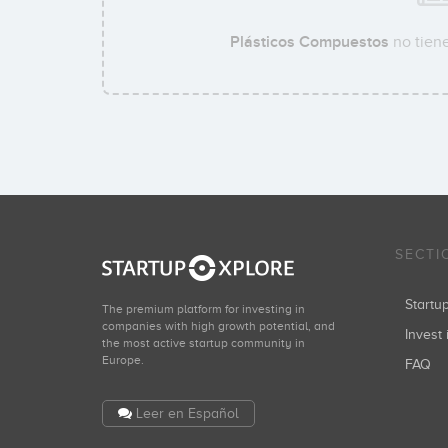
Plásticos Compuestos
no tiene
SECTI
Start
The premium platform for investing in
companies with high growth potential, and
Invest 
the most active startup community in
Europe.
FAQ
Leer en Español