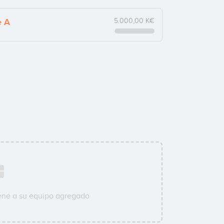
e A
5.000,00 K€
ene a su equipo agregado