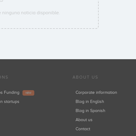
 ninguna noticia disponible.
ONS
ABOUT US
ups Funding
Corporate information
NEW
in startups
Blog in English
Blog in Spanish
About us
Contact