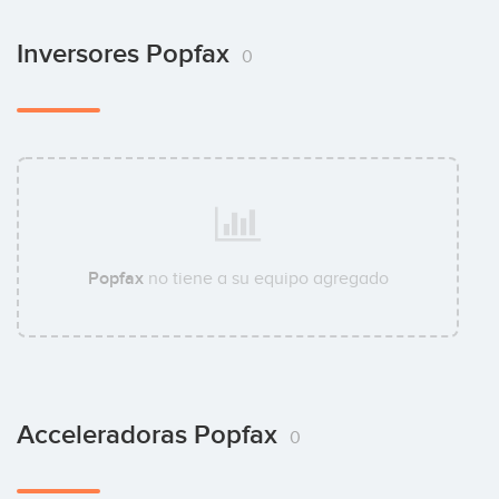
Inversores Popfax
0
Popfax
no tiene a su equipo agregado
Acceleradoras Popfax
0