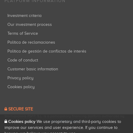
PLATFORM INFORMATION
Investment criteria
Our investment process
Terms of Service
Política de reclamaciones
Política de gestión de conflictos de interés
Code of conduct
Customer basic information
Privacy policy
Cookies policy
SECURE SITE
Startupxplore PSFP, S.L. is a participatory financing platform authorized by
Cookies policy
CNMV (Registration No. 18).
View official registry
.
We use proprietary and third-party cookies to
improve our services and user experience. If you continue to
Startupxplore PSFP, S.L. is a Provider of Participative Financing Services